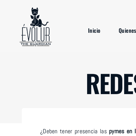
Saltar
al
contenido
Inicio
Inicio
Quiene
Quiene
REDE
¿Deben tener presencia las
pymes en l