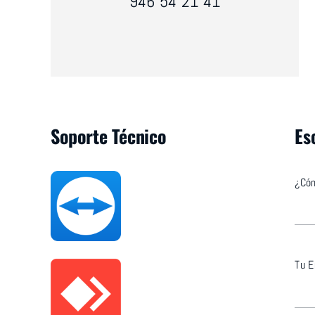
946 54 21 41
Soporte Técnico
Es
¿Có
Tu E