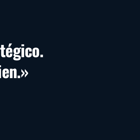
tégico.
ien.»