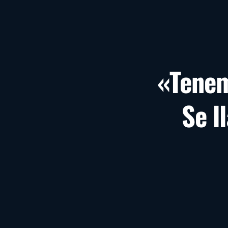
«Tenem
Se l