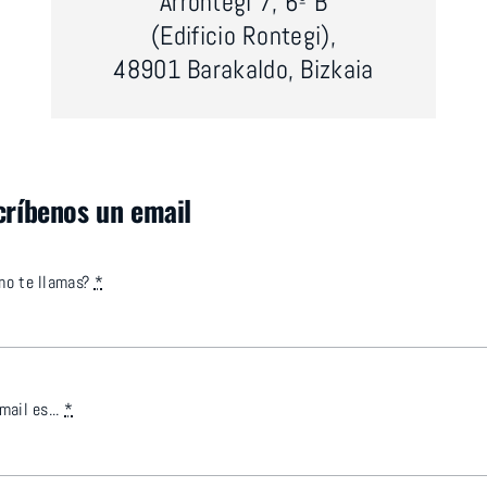
Arrontegi 7, 6º B
(Edificio Rontegi),
48901 Barakaldo, Bizkaia
críbenos un email
mo te llamas?
*
mail es...
*